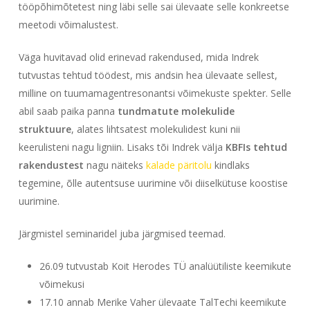
tööpõhimõtetest ning läbi selle sai ülevaate selle konkreetse
meetodi võimalustest.
Väga huvitavad olid erinevad rakendused, mida Indrek
tutvustas tehtud töödest, mis andsin hea ülevaate sellest,
milline on tuumamagentresonantsi võimekuste spekter. Selle
abil saab paika panna
tundmatute molekulide
struktuure
, alates lihtsatest molekulidest kuni nii
keerulisteni nagu ligniin. Lisaks tõi Indrek välja
KBFIs tehtud
rakendustest
nagu näiteks
kalade päritolu
kindlaks
tegemine, õlle autentsuse uurimine või diiselkütuse koostise
uurimine.
Järgmistel seminaridel juba järgmised teemad.
26.09 tutvustab Koit Herodes TÜ analüütiliste keemikute
võimekusi
17.10 annab Merike Vaher ülevaate TalTechi keemikute