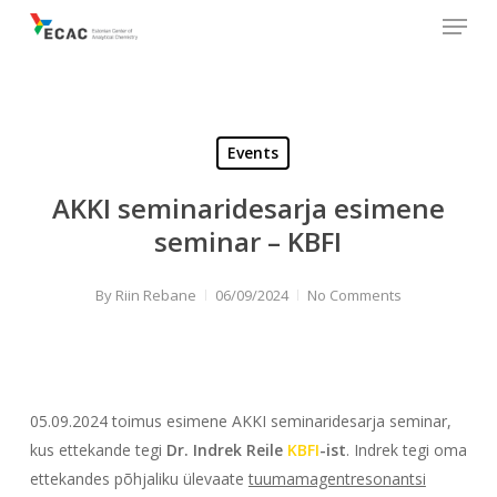
Menu
Skip
to
main
content
Events
AKKI seminaridesarja esimene
seminar – KBFI
By
Riin Rebane
06/09/2024
No Comments
05.09.2024 toimus esimene AKKI seminaridesarja seminar,
kus ettekande tegi
Dr. Indrek Reile
KBFI
-ist
. Indrek tegi oma
ettekandes põhjaliku ülevaate
tuumamagentresonantsi