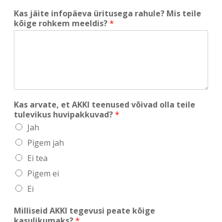
Kas jäite infopäeva üritusega rahule? Mis teile
kõige rohkem meeldis?
*
Kas arvate, et AKKI teenused võivad olla teile
tulevikus huvipakkuvad?
*
Jah
Pigem jah
Ei tea
Pigem ei
Ei
Milliseid AKKI tegevusi peate kõige
kasulikumaks?
*