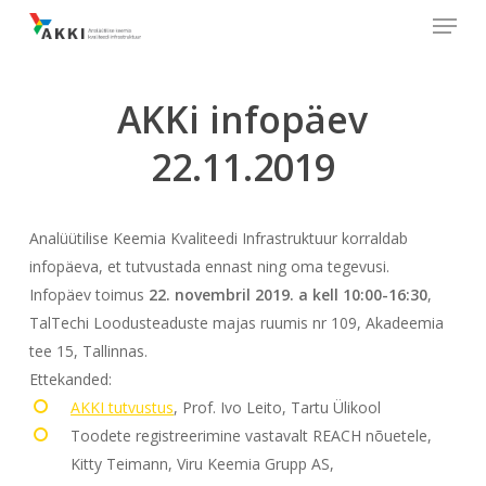
Menu
Skip
to
main
content
AKKi infopäev
22.11.2019
Analüütilise Keemia Kvaliteedi Infrastruktuur korraldab
infopäeva, et tutvustada ennast ning oma tegevusi.
Infopäev toimus
22. novembril 2019. a kell 10:00-16:30
,
TalTechi Loodusteaduste majas ruumis nr 109, Akadeemia
tee 15, Tallinnas.
Ettekanded:
AKKI tutvustus
, Prof. Ivo Leito, Tartu Ülikool
Toodete registreerimine vastavalt REACH nõuetele,
Kitty Teimann, Viru Keemia Grupp AS,