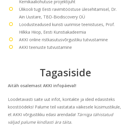
Kemikaaliohutuse projektijuht
Ülikooli tugi Eesti ravimitööstuse ülesehitamisel, Dr.
Ain Uustare, TBD-Biodiscovery OÜ
Loodusteadused kunsti uurimise teenistuses, Prof.
Hilkka Hiiop, Eesti Kunstiakadeemia
AKKI online ristkasutusvõrgustiku tutvustamine
AKKI teenuste tutvustamine
Tagasiside
Aitäh osalemast AKKI infopäeval!
Loodetavasti saite uut infot, kontakte ja ideid edasisteks
koostöödeks! Palume teil vastatata väikesele küsimustikule,
et AKKI võrgustikku edasi arendada!
Tärniga tähistatud
väljad palume kindlasti ära täita.